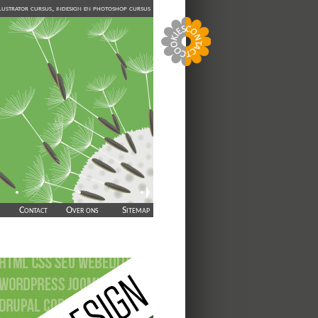
illustrator cursus, indesign en photoshop cursus
CSS code: consequente we
vormgeving en webpagina's
uiterlijk aanpassen.
Contact
Over ons
Sitemap