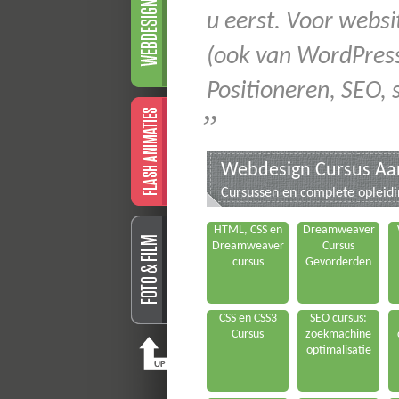
u eerst. Voor webs
(ook van WordPress
Positioneren, SEO, s
”
Webdesign Cursus A
Cursussen en complete opleid
HTML, CSS en
Dreamweaver
Dreamweaver
Cursus
cursus
Gevorderden
CSS en CSS3
SEO cursus:
Cursus
zoekmachine
optimalisatie