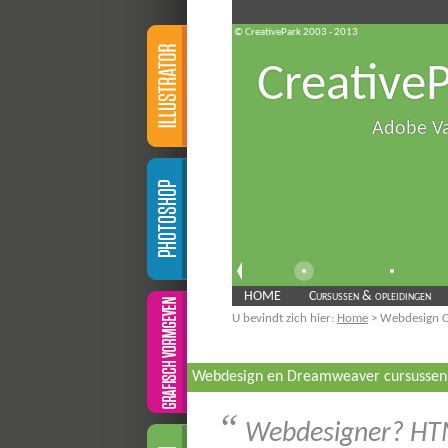
© CreativePark 2003 - 2013
Creative
Adobe V
HOME
Cursussen & opleidingen
U bevindt zich hier:
Home
> Webdesign C
Webdesign en Dreamweaver cursussen
“
Webdesigner? HTML