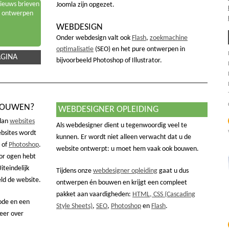
ieuws brieven
Joomla zijn opgezet.
ontwerpen
WEBDESIGN
Onder webdesign valt ook
Flash
,
zoekmachine
optimalisatie
(SEO) en het pure ontwerpen in
GINA
bijvoorbeeld Photoshop of Illustrator.
BOUWEN?
WEBDESIGNER OPLEIDING
 dan
websites
Als webdesigner dient u tegenwoordig veel te
bsites wordt
kunnen. Er wordt niet alleen verwacht dat u de
of
Photoshop
.
website ontwerpt: u moet hem vaak ook bouwen.
or ogen hebt
iteindelijk
Tijdens onze
webdesigner opleiding
gaat u dus
ld de website.
ontwerpen én bouwen en krijgt een compleet
pakket aan vaardigheden:
HTML, CSS (Cascading
ode en een
Style Sheets)
,
SEO
,
Photoshop
en
Flash
.
eer over