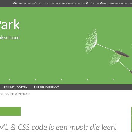
Wat wij u leren én zelf doen ziet u in de banners: eigen © CreativePark artwork uit elke 
Park
akschool
Training soorten
Cursus overzicht
ursussen Algemeen
 & CSS code is een must: die leert