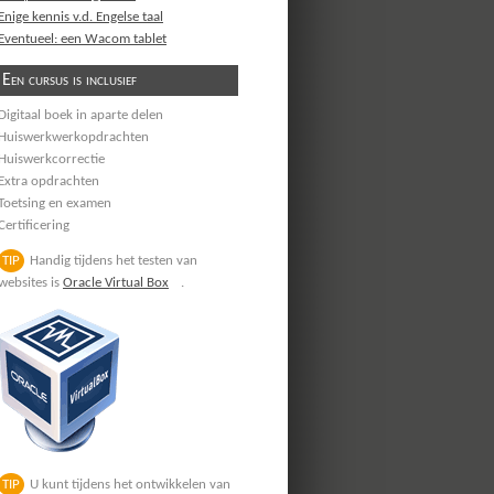
Enige kennis v.d. Engelse taal
Eventueel: een Wacom tablet
Een cursus is inclusief
Digitaal boek in aparte delen
Huiswerkwerkopdrachten
Huiswerkcorrectie
Extra opdrachten
Toetsing en examen
Certificering
TIP
Handig tijdens het testen van
websites is
Oracle Virtual Box
.
TIP
U kunt tijdens het ontwikkelen van