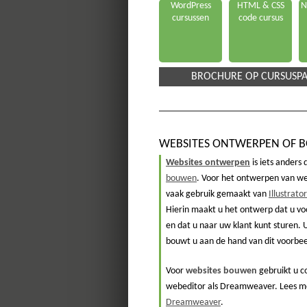
WordPress
HTML & CSS
N
cursussen
code cursus
BROCHURE OP CURSUSPA
WEBSITES ONTWERPEN OF 
Websites ontwerpen
is iets anders
bouwen
. Voor het ontwerpen van we
vaak gebruik gemaakt van
Illustrator
Hierin maakt u het ontwerp dat u vo
en dat u naar uw klant kunt sturen. U
bouwt u aan de hand van dit voorbee
Voor
websites bouwen
gebruikt u c
webeditor als Dreamweaver. Lees m
Dreamweaver
.