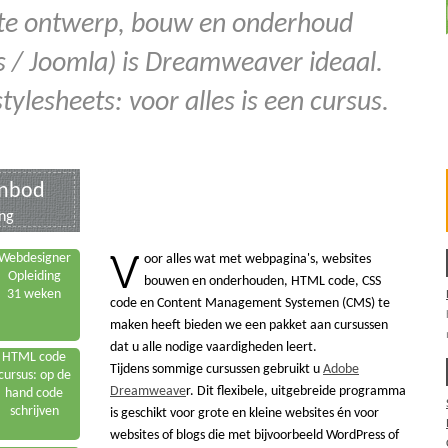
ite ontwerp, bouw en onderhoud
 / Joomla) is Dreamweaver ideaal.
tylesheets: voor alles is een cursus.
anbod
Webdesign cursussen
ing
Kies uw Webdesign cursus
V
Webdesigner
oor alles wat met webpagina's, websites
Opleiding
bouwen en onderhouden, HTML code, CSS
31 weken
code en Content Management Systemen (CMS) te
maken heeft bieden we een pakket aan cursussen
dat u alle nodige vaardigheden leert.
HTML code
Tijdens sommige cursussen gebruikt u
Adobe
cursus: op de
Dreamweave
r. Dit flexibele, uitgebreide programma
hand code
schrijven
is geschikt voor grote en kleine websites én voor
websites of blogs die met bijvoorbeeld WordPress of