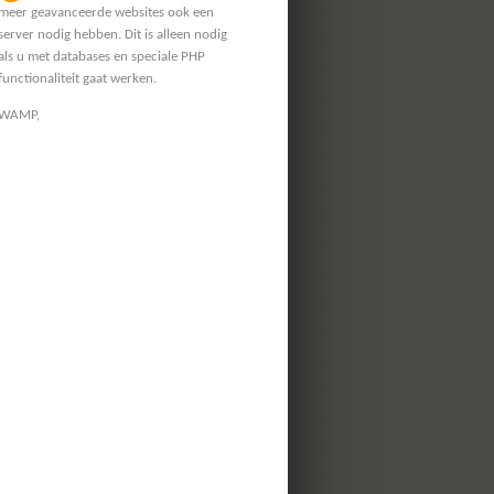
meer geavanceerde websites ook een
server nodig hebben. Dit is alleen nodig
als u met databases en speciale PHP
functionaliteit gaat werken.
WAMP,