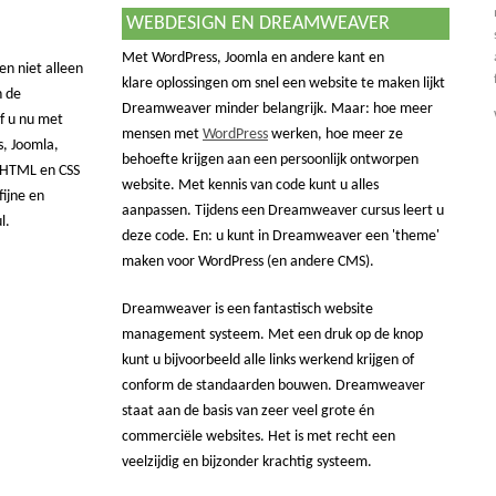
WEBDESIGN EN DREAMWEAVER
Met WordPress, Joomla en andere kant en
en niet alleen
klare oplossingen om snel een website te maken lijkt
 de
Dreamweaver minder belangrijk. Maar: hoe meer
Of u nu met
mensen met
WordPress
werken, hoe meer ze
, Joomla,
behoefte krijgen aan een persoonlijk ontworpen
 HTML en CSS
website. Met kennis van code kunt u alles
ijne en
aanpassen. Tijdens een Dreamweaver cursus leert u
l.
deze code. En: u kunt in Dreamweaver een 'theme'
maken voor WordPress (en andere CMS).
Dreamweaver is een fantastisch website
management systeem. Met een druk op de knop
kunt u bijvoorbeeld alle links werkend krijgen of
conform de standaarden bouwen. Dreamweaver
staat aan de basis van zeer veel grote én
commerciële websites. Het is met recht een
veelzijdig en bijzonder krachtig systeem.