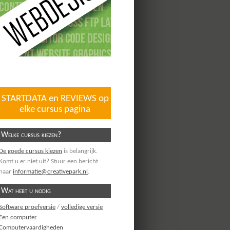
STARTDATA en REVIEWS op
elke cursus pagina
Welke cursus kiezen?
De goede cursus kiezen
is belangrijk.
Komt u er niet uit? Stuur een bericht
naar
informatie@creativepark.nl
.
Wat hebt u nodig
Software proefversie
/
volledige versie
Een computer
Computervaardigheden