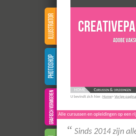
CreativeP
Adobe Vaks
HOME
Cursussen & opleidingen
U bevindt zich hier:
Home
>
Vorige pagina
Alle cursussen en opleidingen op een ri
“
Sinds 2014 zijn al