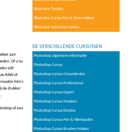
Illustrator Dessins
Illustrator Cursus Pen & Overtrekken
Illustrator animaties maken
DE VERSCHILLENDE CURSUSSEN
pakket aan
Photoshop algemene informatie
heden. Of u nu
Photoshop Cursus
nden wilt
Photoshop Cursus Gevorderden
, uw RAW of
emaakte foto's
Photoshop Cursus Professional
ij de drukker:
Photoshop Cursus Expert
.
Photoshop Cursus Maskers
otoshop of een
Photoshop Cursus Dessins
Photoshop Cursus Pen & Werkpaden
Photoshop Cursus Brushes Maken