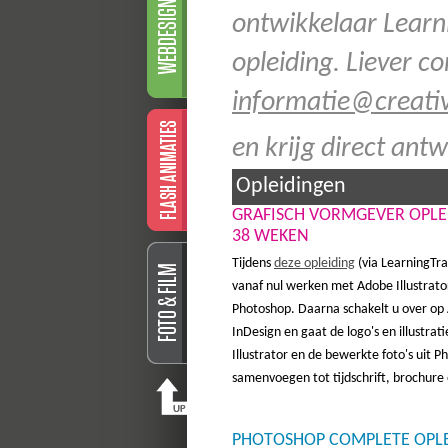
ontwikkelaar Learni
opleiding. Liever c
informatie@creativ
en krijg direct an
Opleidingen
GRAFISCH VORMGEVER OPLE
38 WEKEN
Tijdens
deze opleiding
(via LearningTrai
vanaf nul werken met Adobe Illustrat
Photoshop. Daarna schakelt u over op
InDesign en gaat de logo's en illustrati
Illustrator en de bewerkte foto's uit 
samenvoegen tot tijdschrift, brochure 
PHOTOSHOP COMPLETE OPL