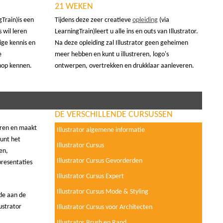
21 WEKEN
gTrain)is een
Tijdens deze zeer creatieve
opleiding
(via
 wil leren
LearningTrain)leert u alle ins en outs van Illustrator.
ge kennis en
Na deze opleiding zal Illustrator geen geheimen
e
meer hebben en kunt u illustreren, logo's
hop kennen.
ontwerpen, overtrekken en drukklaar aanleveren.
DE VERSCHILLENDE CURSUSSEN
ren en maakt
Illustrator algemene informatie
kunt het
Illustrator Cursus
en,
Illustrator Cursus Gevorderden
presentaties
Illustrator Cursus Expert
Illustrator Cursus Mode & Styling
rde aan de
ustrator
Illustrator Cursus voor Architecten
Illustrator Brush en Rand