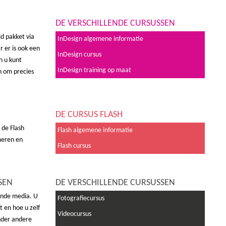
DE VERSCHILLENDE CURSUSSEN
d pakket via
InDesign algemene informatie
 er is ook een
InDesign cursus
n u kunt
InDesign training op maat
n om precies
DE CURSUS FLASH
s de Flash
Flash algemene informatie
meren en
Flash cursus
SEN
DE VERSCHILLENDE CURSUSSEN
rende media. U
Fotografiecursus
t en hoe u zelf
Videocursus
nder andere