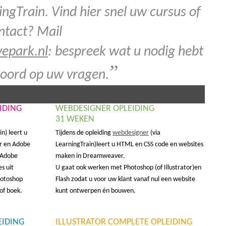
ngTrain. Vind hier snel uw cursus of
ontact? Mail
epark.nl
: bespreek wat u nodig hebt
”
twoord op uw vragen.
IDING
WEBDESIGNER OPLEIDING
31 WEKEN
n) leert u
Tijdens de opleiding
webdesigner
(via
or en Adobe
LearningTrain)leert u HTML en CSS code en websites
 Adobe
maken in Dreamweaver.
es uit
U gaat ook werken met Photoshop (of Illustrator)en
Photoshop
Flash zodat u voor uw klant vanaf nul een website
of boek.
kunt ontwerpen én bouwen.
EIDING
ILLUSTRATOR COMPLETE OPLEIDING