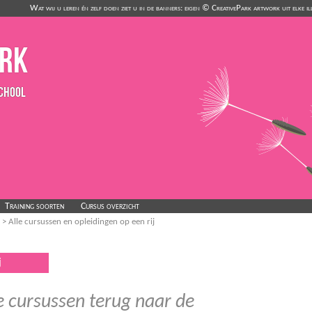
Wat wij u leren én zelf doen ziet u in de banners: eigen © CreativePark artwork uit elke 
ark
chool
Training soorten
Cursus overzicht
> Alle cursussen en opleidingen op een rij
j
le cursussen terug naar de