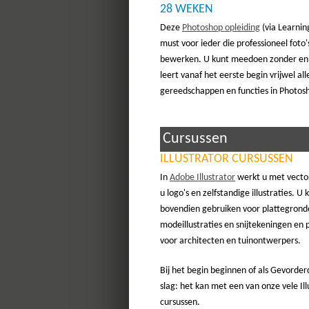
28 WEKEN
Deze
Photoshop opleiding
(via Learnin
must voor ieder die professioneel foto's
bewerken. U kunt meedoen zonder eni
leert vanaf het eerste begin vrijwel all
gereedschappen en functies in Photos
Cursussen
ILLUSTRATOR CURSUSSEN
In
Adobe Illustrator
werkt u met vecto
u logo's en zelfstandige illustraties. U 
bovendien gebruiken voor plattegrond
modeillustraties en snijtekeningen en 
voor architecten en tuinontwerpers.
Bij het begin beginnen of als Gevorde
slag: het kan met een van onze vele Ill
cursussen.