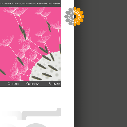
illustrator cursus, indesign en photoshop cursus
Contact
Over ons
Sitemap