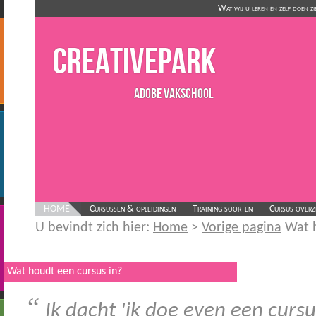
Wat wij u leren én zelf doen z
CreativePark
Adobe Vakschool
HOME
Cursussen & opleidingen
Training soorten
Cursus overz
U bevindt zich hier:
Home
>
Vorige pagina
Wat h
Wat houdt een cursus in?
“
Ik dacht 'ik doe even een cursu