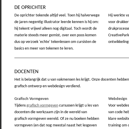
DE OPRICHTER
De oprichter tekende altijd veel. Toen hij halverwege
Hij werkte v
de jaren negentig Illustrator leerde kennen is hij om:
voor drukker
hij tekent vrijwel alleen nog digitaal. Toch wordt de
drukprocesse
materie steeds meer gemist, over een poos komen
CreativePark
dus op verzoek 'echte' tekenlessen om cursisten de
ontwikkelinge
basics en meer van tekenen te leren.
DOCENTEN
Het is belangrijk dat u van vakmensen les krijgt. Onze docenten hebbe
grafisch ontwerp en webdesign verdiend.
Grafisch Vormgeven
Webdesign
Tijdens
grafisch vormgeven
cursussen krijgt u les van
Voor webdesi
docenten die werkzaam zijn in de wereld van
van code heb
grafisch vormgeven wereld. Of ze nu boeken hebben
klare websit
vormgeven (en dat nog meestal naast het lesgeven
training om 