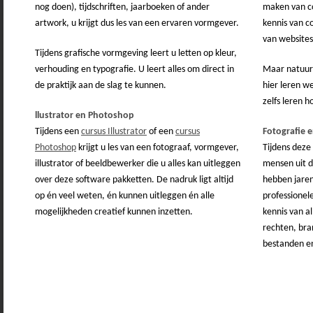
nog doen), tijdschriften, jaarboeken of ander
maken van c
artwork, u krijgt dus les van een ervaren vormgever.
kennis van co
van websites
Tijdens grafische vormgeving leert u letten op kleur,
verhouding en typografie. U leert alles om direct in
Maar natuurl
de praktijk aan de slag te kunnen.
hier leren w
zelfs leren 
llustrator en Photoshop
Tijdens een
cursus Illustrator
of een
cursus
Fotografie 
Photoshop
krijgt u les van een fotograaf, vormgever,
Tijdens deze 
illustrator of beeldbewerker die u alles kan uitleggen
mensen uit d
over deze software pakketten. De nadruk ligt altijd
hebben jare
op én veel weten, én kunnen uitleggen én alle
professionel
mogelijkheden creatief kunnen inzetten.
kennis van a
rechten, bra
bestanden e