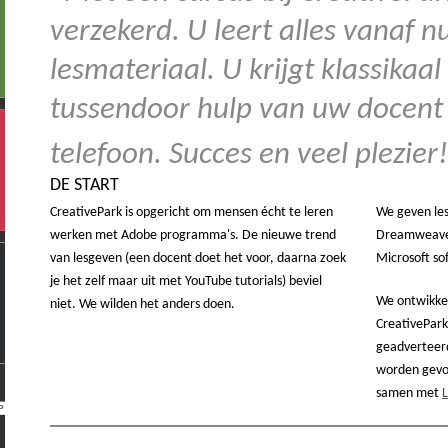
verzekerd. U leert alles vanaf n
lesmateriaal. U krijgt klassikaal
tussendoor hulp van uw docent 
telefoon. Succes en veel plezie
DE START
CreativePark is opgericht om mensen écht te leren
We geven les 
werken met Adobe programma's. De nieuwe trend
Dreamweaver
van lesgeven (een docent doet het voor, daarna zoek
Microsoft s
je het zelf maar uit met YouTube tutorials) beviel
We ontwikkel
niet. We wilden het anders doen.
CreativePar
geadverteerd
worden gevon
samen met
L