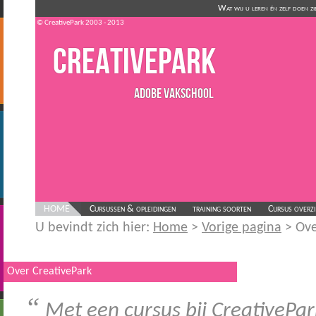
Wat wij u leren én zelf doen z
© CreativePark 2003 - 2013
CreativePark
Adobe Vakschool
HOME
Cursussen & opleidingen
training soorten
Cursus overz
U bevindt zich hier:
Home
>
Vorige pagina
> Ove
Over CreativePark
“
Met een cursus bij CreativePark