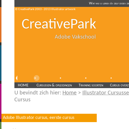
Wat wij u leren én zelf doen z
© CreativePark 2003 - 2013 Illustrator artwork
CreativePark
Adobe Vakschool
HOME
Cursussen & opleidingen
Training soorten
Cursus overz
U bevindt zich hier:
Home
>
Illustrator Cursus
Cursus
Adobe Illustrator cursus, eerste cursus