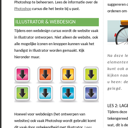
Photoshop te beheersen. Lees de informatie over de
suggereren da
Photoshop
cursus die het beste bij u past.
ordenen om 
ILLUSTRATOR & WEBDESIGN
Tijdens een webdesign cursus wordt de website vaak
in Illustrator ontworpen. Niet alleen de website, ook
alle mogelijke iconen en knoppen kunnen vaak het
handigst in Illustrator worden gemaakt. Kijk
Na deze l
hieronder maar.
elementen
kunt ook a
kijken na
u heen: d
gelegd.
LES 2: LA
Tijdens deze
Hoewel voor webdesign (het ontwerpen van
tekengereedsc
websites) ook vaak Photoshop wordt gebruikt komt
wat, dit is d
dit vaak door onbekendheid met Illustrator.
Lees