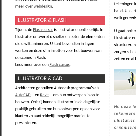
tekeningen le
meer over webdesign
.
hand. U leer
welk gereeds
ILLUSTRATOR & FLASH
Tijdens de
Flash cursus
is Illustrator onontbeerlijk. In
U gaat ook m
Illustrator ontwerpt u sneller en beter de elementen
Illustrator 
die u wilt animeren. U kunt bovendien in lagen
structureren
werken en deze slim inzetten voor het bouwen van
zorgen schel
de scenes in Flash.
zetten en al 
Lees meer over een
Flash cursus
.
ILLUSTRATOR & CAD
Architecten gebruiken Autodesk programma's als
AutoCAD
en
Revit
om hun ontwerpen in op te
bouwen. Ook zij kunnen Illustrator in de dagelijkse
Na deze l
praktijk gebruiken om hun ontwerpen op een voor
tekengere
klanten zo aantrekkelijk mogelijke manier te
illustatie
presenteren.
organiser