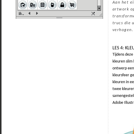
Aan het ei
artwork o
transform
trucs die 
verhogen.
LES 4: KL
Tijdens deze
kleuren slim
ontwerp een 
kleursfeer g
kleuren in e
twee kleuren
samengesteld
Adobe Illustr