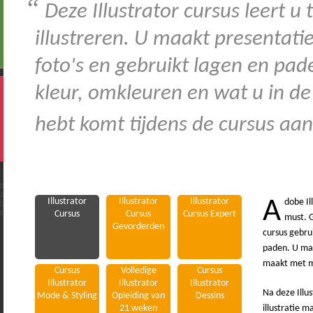
“
Deze Illustrator cursus leert u
illustreren. U maakt presentati
foto's en gebruikt lagen en pade
kleur, omkleuren en wat u in de
hebt komt tijdens de cursus aa
Illustrator Cursus Aanbod
Uw Ill
Cursussen en complete opleiding
Cursus Il
Illustrator
Illustrator
Illustrator
A
dobe Il
Cursus
Cursus
Cursus Expert
must. G
Gevorderden
cursus gebru
paden. U maa
maakt met ma
Cursus
Volledige
Cursus
Illustrator
Illustrator
Illustrator
Na deze Illus
Mode & Styling
Opleiding van
Dessins
21 weken
illustratie 