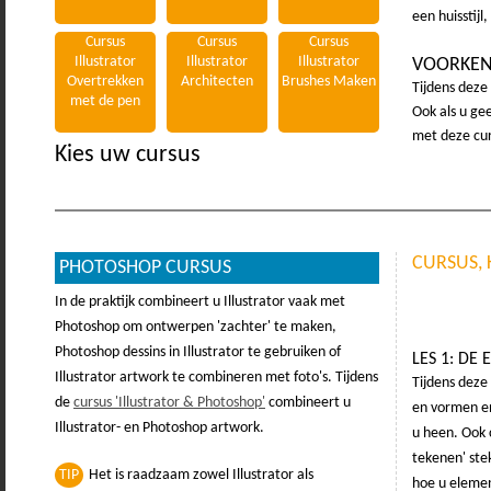
een huisstijl,
Cursus
Cursus
Cursus
Illustrator
Illustrator
Illustrator
VOORKEN
Overtrekken
Architecten
Brushes Maken
Tijdens deze 
met de pen
Ook als u ge
met deze cur
Kies uw cursus
CURSUS,
PHOTOSHOP CURSUS
In de praktijk combineert u Illustrator vaak met
Photoshop om ontwerpen 'zachter' te maken,
Photoshop dessins in Illustrator te gebruiken of
LES 1: DE
Illustrator artwork te combineren met foto's. Tijdens
Tijdens deze
de
cursus 'Illustrator & Photoshop'
combineert u
en vormen en
Illustrator- en Photoshop artwork.
u heen. Ook 
tekenen' stek
TIP
Het is raadzaam zowel Illustrator als
hoe u eleme