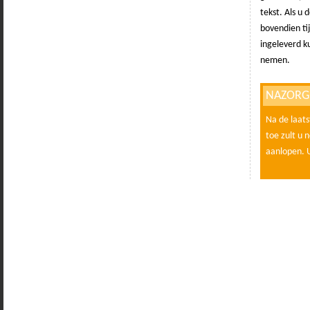
tekst. Als u
bovendien ti
ingeleverd k
nemen.
NAZORG
Na de laats
toe zult u 
aanlopen. 